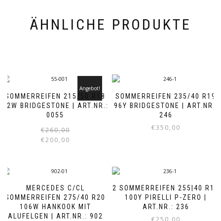
ÄHNLICHE PRODUKTE
Angebot!
SOMMERREIFEN 215/50 R18
SOMMERREIFEN 235/40 R19
92W BRIDGESTONE | ART.NR.:
96Y BRIDGESTONE | ART.NR.:
0055
246
€
350,00
Ursprünglicher
Aktueller
€
260,00
Preis
Preis
€
200,00
war:
ist:
€260,00
€200,00.
MERCEDES C/CL
2 SOMMERREIFEN 255|40 R19
SOMMERREIFEN 275/40 R20
100Y PIRELLI P-ZERO |
106W HANKOOK MIT
ART.NR.: 236
ALUFELGEN | ART.NR.: 902
€
250,00