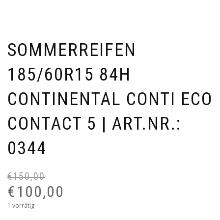
SOMMERREIFEN
185/60R15 84H
CONTINENTAL CONTI ECO
CONTACT 5 | ART.NR.:
0344
€
150,00
Ur
Ak
Pr
Pr
€
100,00
wa
ist:
1 vorrätig
€1
€1