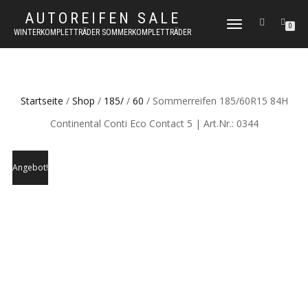
AUTOREIFEN SALE
TOGGLE
0
WINTERKOMPLETTRÄDER SOMMERKOMPLETTRÄDER
NAVIGATION
Startseite
/
Shop
/
185/
/
60
/ Sommerreifen 185/60R15 84H
Continental Conti Eco Contact 5 | Art.Nr.: 0344
Angebot!