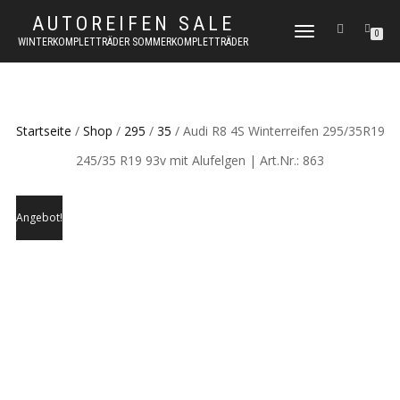
AUTOREIFEN SALE
TOGGLE
0
WINTERKOMPLETTRÄDER SOMMERKOMPLETTRÄDER
NAVIGATION
Startseite
/
Shop
/
295
/
35
/ Audi R8 4S Winterreifen 295/35R19
245/35 R19 93v mit Alufelgen | Art.Nr.: 863
Angebot!