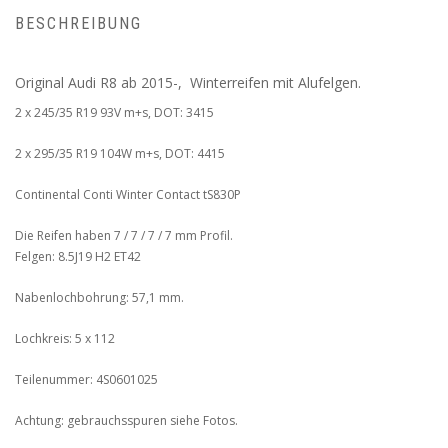
BESCHREIBUNG
Original Audi R8 ab 2015-, Winterreifen mit Alufelgen.
2 x 245/35 R19 93V m+s, DOT: 3415
2 x 295/35 R19 104W m+s, DOT: 4415
Continental Conti Winter Contact tS830P
Die Reifen haben 7 / 7 / 7 / 7 mm Profil.
Felgen: 8.5J19 H2 ET42
Nabenlochbohrung: 57,1 mm.
Lochkreis: 5 x 112
Teilenummer: 4S0601025
Achtung: gebrauchsspuren siehe Fotos.