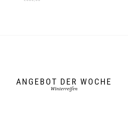
war:
ist:
€800,00
€600,00.
ANGEBOT DER WOCHE
Winterreifen