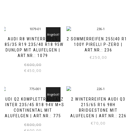
Angebot!
AUDI R8 WINTERREIFEN
2 SOMMERREIFEN 255|40 R19
285/35 R19 235/40 R18 95W
100Y PIRELLI P-ZERO |
DUNLOP MIT ALUFELGEN |
ART.NR.: 236
ART.NR.: 1079
€
250,00
Ursprünglicher
Aktueller
€
600,00
Preis
Preis
€
450,00
war:
ist:
€600,00
€450,00.
Angebot!
AUDI Q2 KOMPLETTRADSATZ
2 WINTERREIFEN AUDI Q3
WINTER 235/45 R18 94V M+S
215/65 R16 98H
CONTINENTAL MIT
BRIDGESTONE MIT
ALUFELGEN | ART.NR.: 775
ALUFELGEN | ART.NR.: 226
€
70,00
Ursprünglicher
Aktueller
€
800,00
Preis
Preis
€
600,00