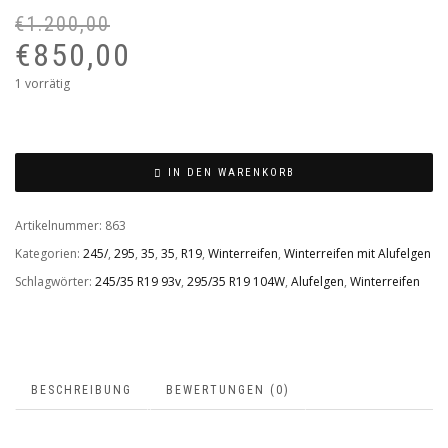
€
1.200,00
Ur
Ak
Pr
Pr
€
850,00
wa
ist:
1 vorrätig
€1
€8
IN DEN WARENKORB
Artikelnummer:
863
Kategorien:
245/
,
295
,
35
,
35
,
R19
,
Winterreifen
,
Winterreifen mit Alufelgen
Schlagwörter:
245/35 R19 93v
,
295/35 R19 104W
,
Alufelgen
,
Winterreifen
BESCHREIBUNG
BEWERTUNGEN (0)