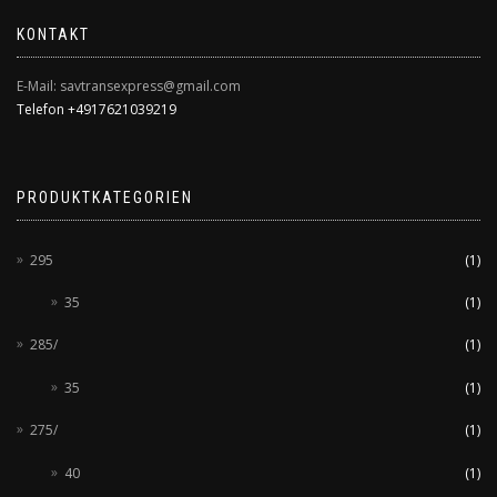
KONTAKT
E-Mail: savtransexpress@gmail.com
Telefon +4917621039219
PRODUKTKATEGORIEN
295
(1)
35
(1)
285/
(1)
35
(1)
275/
(1)
40
(1)