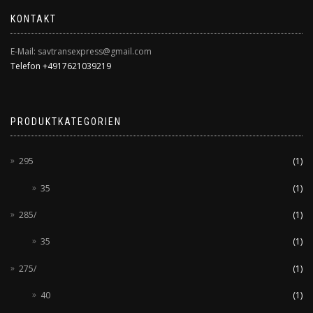
KONTAKT
E-Mail: savtransexpress@gmail.com
Telefon +4917621039219
PRODUKTKATEGORIEN
295
(1)
35
(1)
285/
(1)
35
(1)
275/
(1)
40
(1)