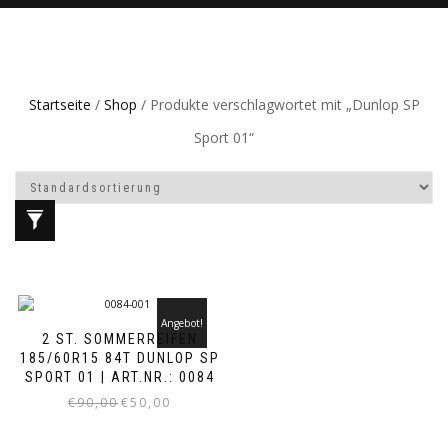
Startseite
/
Shop
/ Produkte verschlagwortet mit „Dunlop SP
Sport 01“
Angebot!
2 ST. SOMMERREIFEN
185/60R15 84T DUNLOP SP
SPORT 01 | ART.NR.: 0084
Ursprünglicher
Aktueller
€
90,00
€
50,00
Preis
Preis
war:
ist: