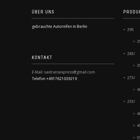
ÜBER UNS
PRODU
gebrauchte Autoreifen in Berlin
295
3
285/
KONTAKT
3
E-Mail: savtransexpress@gmail.com
275/
Telefon +4917621039219
4
235/
4
4
5