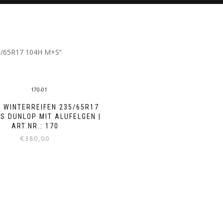
35/65R17 104H M+S“
5 WINTERREIFEN 235/65R17
S DUNLOP MIT ALUFELGEN |
ART.NR.: 170
€
380,00