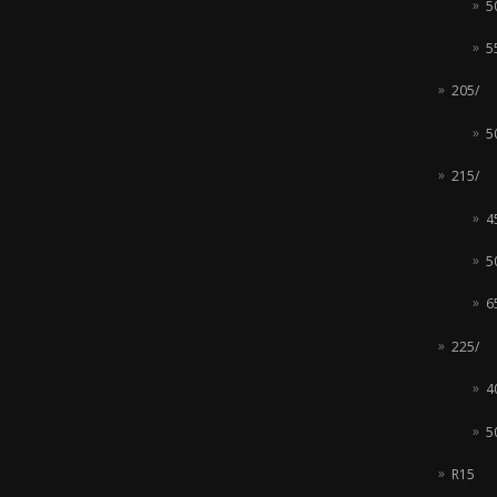
5
5
205/
5
215/
4
5
6
225/
4
5
R15