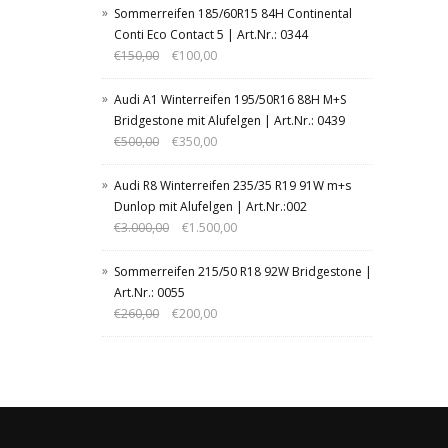
Sommerreifen 185/60R15 84H Continental
Conti Eco Contact 5 | Art.Nr.: 0344
€
150,00
€
100,00
Audi A1 Winterreifen 195/50R16 88H M+S
Bridgestone mit Alufelgen | Art.Nr.: 0439
€
500,00
€
350,00
Audi R8 Winterreifen 235/35 R19 91W m+s
Dunlop mit Alufelgen | Art.Nr.:002
€
3.000,00
€
1.500,00
Sommerreifen 215/50 R18 92W Bridgestone |
Art.Nr.: 0055
€
260,00
€
200,00