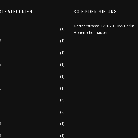
KTKATEGORIEN
SO FINDEN SIE UNS:
Gärtnerstrasse 17-18
,
13055 Berlin –
(1)
Hohenschönhausen
5
(1)
(1)
5
(1)
(1)
0
(1)
(8)
0
(2)
5
(1)
5
(1)