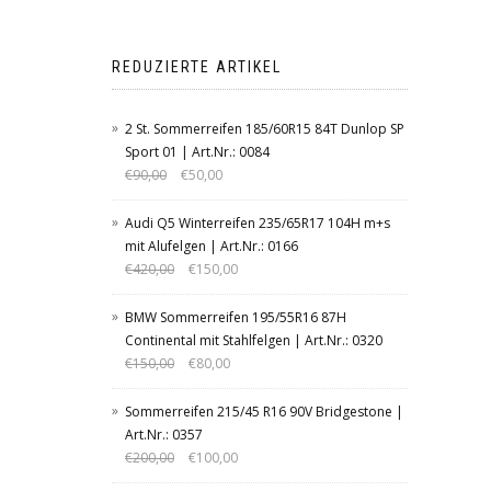
REDUZIERTE ARTIKEL
2 St. Sommerreifen 185/60R15 84T Dunlop SP
Sport 01 | Art.Nr.: 0084
€
90,00
€
50,00
Audi Q5 Winterreifen 235/65R17 104H m+s
mit Alufelgen | Art.Nr.: 0166
€
420,00
€
150,00
BMW Sommerreifen 195/55R16 87H
Continental mit Stahlfelgen | Art.Nr.: 0320
€
150,00
€
80,00
Sommerreifen 215/45 R16 90V Bridgestone |
Art.Nr.: 0357
€
200,00
€
100,00