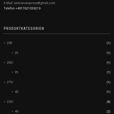
E-Mail: savtransexpress@gmail.com
Telefon +4917621039219
PRODUKTKATEGORIEN
295
(1)
35
(1)
285/
(1)
35
(1)
275/
(1)
40
(1)
235/
(8)
40
(2)