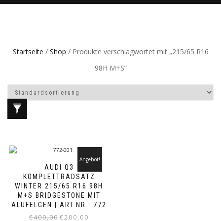
Startseite
/
Shop
/ Produkte verschlagwortet mit „215/65 R16
98H M+S“
Angebot!
AUDI Q3
KOMPLETTRADSATZ
WINTER 215/65 R16 98H
M+S BRIDGESTONE MIT
ALUFELGEN | ART.NR.: 772
Ursprünglicher
Aktueller
€
400,00
€
200,00