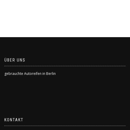
Preis
Preis
war:
ist:
€400,00
€200,00.
ÜBER UNS
gebrauchte Autoreifen in Berlin
KONTAKT